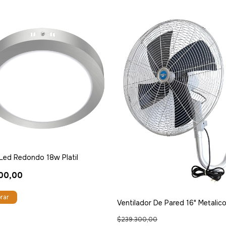
 Led Redondo 18w Platil
00,00
rar
Ventilador De Pared 16" Metalic
$239.300,00