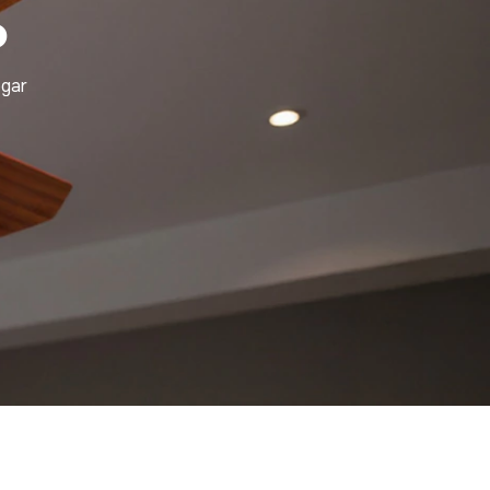
o
ogar