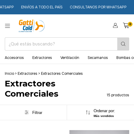
SAPP
ENVÍOS A TODO EL PAÍS
CONSULTANOS POR WHATSAPP
ENV
0
Accesorios
Extractores
Ventilación
Secamanos
Bombas ce
Inicio
>
Extractores
>
Extractores Comerciales
Extractores
Comerciales
15 productos
Ordenar por:
Filtrar
Más vendidos