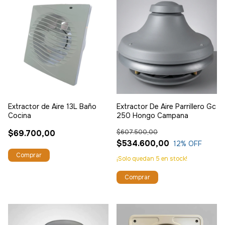
Extractor de Aire 13L Baño
Extractor De Aire Parrillero Gc
Cocina
250 Hongo Campana
$69.700,00
$607.500,00
$534.600,00
12
% OFF
¡Solo quedan
5
en stock!