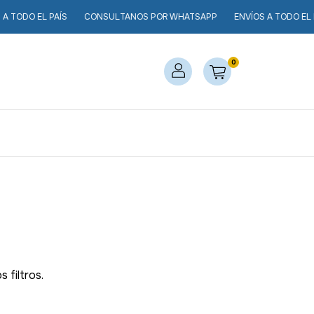
 TODO EL PAÍS
CONSULTANOS POR WHATSAPP
ENVÍOS A TODO EL P
0
 filtros.